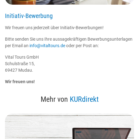
Wolkenste
Reisegutschein
Initiativ-Bewerbung
Kurreisen
Newsletter
Wir freuen uns jederzeit über Initiativ-Bewerbungen!
Reisebewertung
Bitte senden Sie uns Ihre aussagekräftigen Bewerbungsunterlagen
per Email an
info@vitaltours.de
oder per Post an:
Kontakt
Vital Tours GmbH
Schulstraße 15,
69427 Mudau.
Wir freuen uns!
Mehr von
KURdirekt