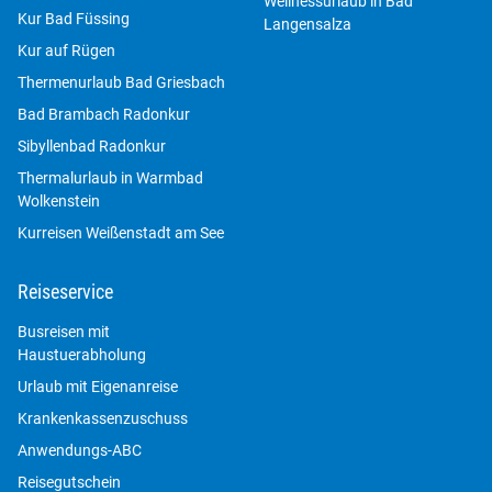
Wellnessurlaub in Bad
Kur Bad Füssing
Langensalza
Kur auf Rügen
Thermenurlaub Bad Griesbach
Bad Brambach Radonkur
Sibyllenbad Radonkur
Thermalurlaub in Warmbad
Wolkenstein
Kurreisen Weißenstadt am See
Reiseservice
Busreisen mit
Haustuerabholung
Urlaub mit Eigenanreise
Krankenkassenzuschuss
Anwendungs-ABC
Reisegutschein