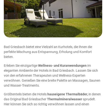
Bad Griesbach bietet eine Vielzahl an Kurhotels, die Ihnen die
perfekte Mischung aus Entspannung, Erholung und Komfort
bieten.
Er
le
ben
Sie
e
in
zig
art
ige
Wellness- und Kuranwendungen
im
elegant
en
Amb
ient
e
der
Hotels in Bad Griesbach.
L
ass
en
Sie
s
ich
von
den
er
f
ah
ren
en
Ther
ape
uten
und
Well
ness
-
Exper
ten
ver
w
ö
hn
en
.
Genie
ß
en
Sie
e
ine
bre
ite
Pal
ette
an
Mass
agen
,
S
aun
en
und
W
asser
-
T
reat
ments
.
Größtenteils bieten die Hotels
hauseigene Thermalbäder,
in denen
das Original Bad Griesbacher
Thermalmineralwasser
sprudelt.
Hier können Sie sich so richtig verwöhnen lassen und einen