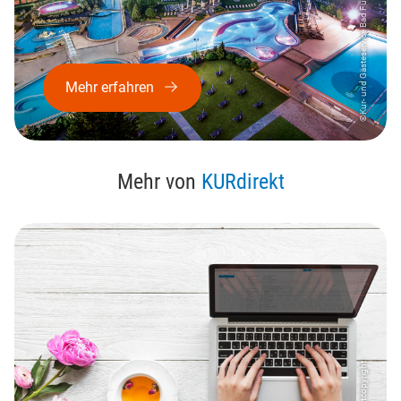
©Kur- und Gästeservice Bad Füssing
Mehr erfahren
Mehr von
KURdirekt
© testcopyright