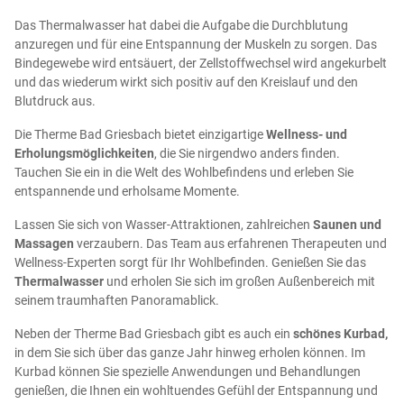
Das Thermalwasser hat dabei die Aufgabe die Durchblutung
anzuregen und für eine Entspannung der Muskeln zu sorgen. Das
Bindegewebe wird entsäuert, der Zellstoffwechsel wird angekurbelt
und das wiederum wirkt sich positiv auf den Kreislauf und den
Blutdruck aus.
Die
Ther
me
Bad
G
ries
bach
b
iet
et
e
in
zig
art
ige
Wellness- und
Erholungsmöglichkeiten
,
die
Sie
n
ir
g
end
wo
and
ers
find
en
.
Tau
chen
Sie
e
in
in
die
W
elt
des
W
oh
lb
ef
ind
ens
und
er
le
ben
Sie
ents
p
ann
ende
und
er
hol
same
Mom
ente
.
L
ass
en
Sie
s
ich
von
W
asser
-
Att
rak
tion
en
,
z
ahl
re
ichen
Saunen und
Massagen
ver
z
au
bern
.
Das Team
a
us
er
f
ah
ren
en
Ther
ape
uten
und
Well
ness
-
Exper
ten
s
org
t
f
ür
I
hr
W
oh
lb
ef
ind
en
.
Genie
ß
en
Sie
d
as
Thermalwasser
und
er
hol
en
Sie
s
ich
im
gro
ß
en
Au
ß
en
bere
ich
mit
se
inem
tra
um
ha
ften
Pan
or
am
abl
ick
.
Neben der Therme Bad Griesbach gibt es auch ein
schönes Kurbad,
in dem Sie sich über das ganze Jahr hinweg erholen können. Im
Kurbad können Sie spezielle Anwendungen und Behandlungen
genießen, die Ihnen ein wohltuendes Gefühl der Entspannung und