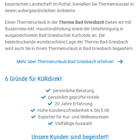
bayerischen Lands
cha
ft im Rottal. Gen
ie
ß
en
Sie
Ther
men
w
asser
in
Wolkenste
Reisegutschein
e
inem
außergewöhnlichen Amb
ient
e
.
Kurreisen
Einen Thermenurlaub in der
Therme Bad Griesbach
bieten wir mit
Newsletter
Busanreise inkl. Haustürabholung sowie der Unterbringung in
ausgezeichneten Bad Griesbacher Kurhotels an. Die
Reisebewertung
beeindruckende wunderschöne Lage der Therme Bad Griesbach
wird auch Sie in Ihrem Thermenurlaub in Bad Griesbach begeistern.
Kontakt
Mehr über Thermenurlaub Bad Griesbach erfahren
6 Gründe für KURdirekt
persönliche Beratung
persönlich geprüfte Hotels
20 Jahre Erfahrung
Hohe Kundenzufriedenheit 4.58/5.00
Experten für Kur- und Wellnessreisen
Vielfältige Auswahl
Unsere Kunden sind begeistert!