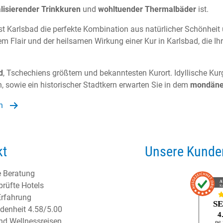
alisierender Trinkkuren
und
wohltuender Thermalbäder
ist.
st Karlsbad die perfekte Kombination aus natürlicher Schönheit
m Flair und der heilsamen Wirkung einer Kur in Karlsbad, die I
d
, Tschechiens größtem und bekanntesten Kurort. Idyllische Kur
sowie ein historischer Stadtkern erwarten Sie in dem
mondäne
n
kt
Unsere Kunden
e Beratung
A
prüfte Hotels
K
Erfahrung
S
denheit 4.58/5.00
4
und Wellnessreisen