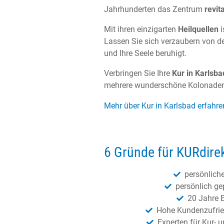
Jahrhunderten das Zentrum
revit
Mit ihren einzigarten
Heilquellen
i
Lassen Sie sich verzaubern von de
und Ihre Seele beruhigt.
Verbringen Sie Ihre
Kur in Karlsba
mehrere wunderschöne Kolonaden, 
Mehr über Kur in Karlsbad erfahre
6 Gründe für KURdire
persönlich
persönlich ge
20 Jahre 
Hohe Kundenzufrie
Experten für Kur- 