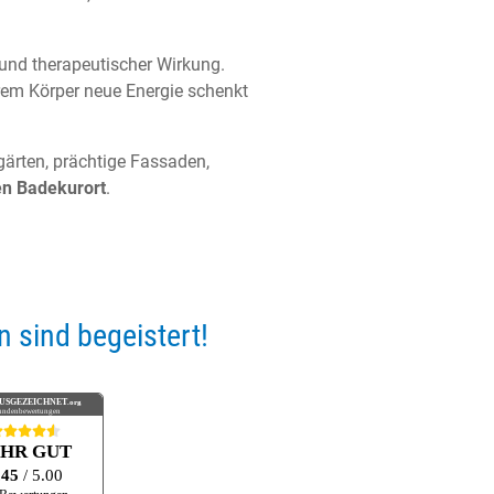
 und therapeutischer Wirkung.
hrem Körper neue Energie schenkt
gärten, prächtige Fassaden,
n Badekurort
.
 sind begeistert!
USGEZEICHNET
.org
undenbewertungen
EHR GUT
.45
/ 5.00