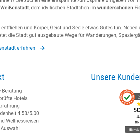
annen? Sie suchen eine entspannte Atmosphäre umgeben von m
 Weißenstadt
, dem idyllischen Städtchen im
wunderschönen Fic
s entfliehen und Körper, Geist und Seele etwas Gutes tun. Nebe
etet die Stadt gut ausgebaute Wege für Wanderungen, Spazierg
enstadt erfahren
kt
Unsere Kunden
e Beratung
A
prüfte Hotels
K
Erfahrung
S
denheit 4.58/5.00
4
und Wellnessreisen
86
e Auswahl
Hinweis 