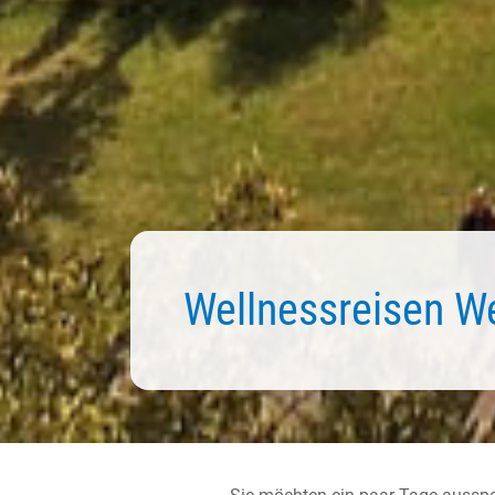
Wellnessreisen
We