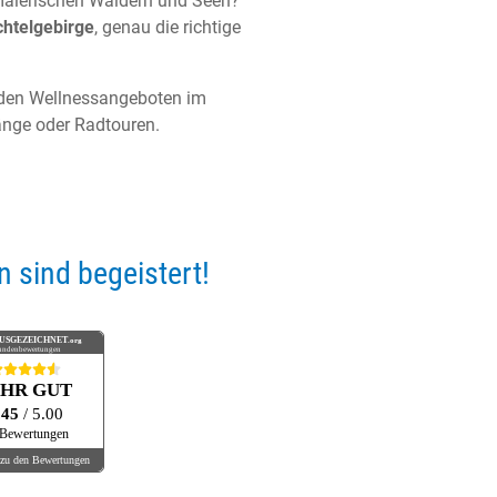
alerischen Wäldern und Seen?
htelgebirge
, genau die richtige
n den Wellnessangeboten im
änge oder Radtouren.
 sind begeistert!
USGEZEICHNET
.org
undenbewertungen
EHR GUT
.45
/ 5.00
 Bewertungen
zu den Bewertungen