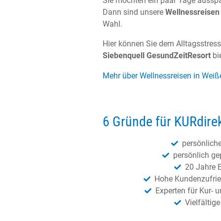
Sie möchten ein paar Tage aussp
Dann sind unsere
Wellnessreisen
Wahl.
Hier können Sie dem Alltagsstres
Siebenquell GesundZeitResort
bi
Mehr über Wellnessreisen in Weiß
6 Gründe für KURdire
persönlich
persönlich ge
20 Jahre 
Hohe Kundenzufrie
Experten für Kur- 
Vielfältig