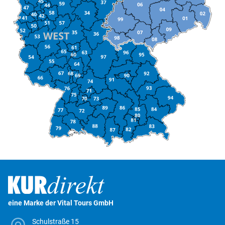
Wolkenste
Reisegutschein
Kurreisen
Newsletter
Reisebewertung
Kontakt
eine Marke der Vital Tours GmbH
Schulstraße 15