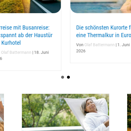
reise mit Busanreise:
Die schönsten Kurorte f
tspannt ab der Haustür
eine Thermalkur in Eur
 Kurhotel
Von
Olaf Battermann
|
1. Juni
2026
n
Olaf Battermann
|
18. Juni
6