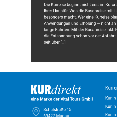
Die Kurreise beginnt nicht erst im Kurort — sondern schon an
Ihrer Haustür. Was die Busanreise mit Haustürabholung so
besonders macht. Wer eine Kurreise plant, denkt zuerst an
Anwendungen und Erholung — nicht an Koffer, Umsteigen und
lange Fahrten. Mit der Busanreise inkl. Haustürabholung beginn
die Entspannung schon vor der Abfahrt. KURdirekt organisiert
seit über […]
Kurre
Kur i
eine Marke der Vital Tours GmbH
Kur i
Schulstraße 15
Kur in
69427 Mudau