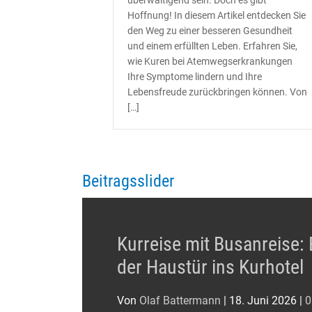
überwältigend sein. Doch es gibt
Hoffnung! In diesem Artikel entdecken Sie
den Weg zu einer besseren Gesundheit
und einem erfüllten Leben. Erfahren Sie,
wie Kuren bei Atemwegserkrankungen
Ihre Symptome lindern und Ihre
Lebensfreude zurückbringen können. Von
[…]
Beitragsslider
Kurreise mit Busanreise: Entspannt ab
der Haustür ins Kurhotel
Von
Olaf Battermann
|
18. Juni 2026
|
0 Kommentare