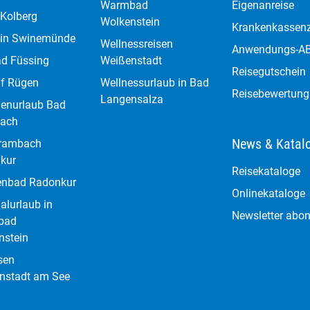
Warmbad
Eigenanreise
 Kolberg
Wolkenstein
Krankenkassen
 in Swinemünde
Wellnessreisen
Anwendungs-A
ad Füssing
Weißenstadt
Reisegutschein
uf Rügen
Wellnessurlaub in Bad
Reisebewertung
Langensalza
enurlaub Bad
bach
News & Katal
rambach
kur
Reisekataloge
lenbad Radonkur
Onlinekataloge
alurlaub in
Newsletter abon
bad
nstein
sen
nstadt am See