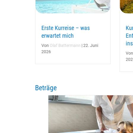
ngen,
Erste Kurreise – was
Kur
herheit
erwartet mich
En
ins
22. Juni
Von
Olaf Battermann
|
22. Juni
2026
Vo
202
Beträge