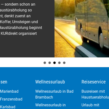
t
isen
Wellnessurlaub
Reiseservice
n Marienbad
Wellnessurlaub in Bad
Busreisen mit
Brambach
Haustuerabhol
n Franzensbad
Wellnessurlaub in
Urlaub mit
 Karlsbad