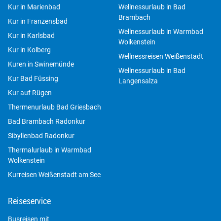
Kur in Marienbad
Wellnessurlaub in Bad
Wolkenste
Reisegutschein
Brambach
Kur in Franzensbad
Kurreisen
Wellnessurlaub in Warmbad
Kur in Karlsbad
Newsletter
Wolkenstein
Kur in Kolberg
Wellnessreisen Weißenstadt
Reisebewertung
Kuren in Swinemünde
Wellnessurlaub in Bad
Kur Bad Füssing
Kontakt
Langensalza
Kur auf Rügen
Thermenurlaub Bad Griesbach
Bad Brambach Radonkur
Sibyllenbad Radonkur
Thermalurlaub in Warmbad
Wolkenstein
Kurreisen Weißenstadt am See
Reiseservice
Busreisen mit